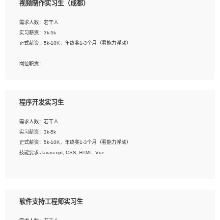
视频制作实习生（成都）
告，设计项目文件管理和资料库维护；
4、 创新设计表现形式，优化流程、提高设计工作效率；
需求人数：若干人
5、 设计内容包括但不限于：展厅/博物馆/展馆的规划与空间设计，人机界面设计，
实习薪资：3k-5k
标志及吉祥物设计，效果图后期处理等。
正式薪资：5k-10K，年终奖1-3个月（看能力浮动）
岗位要求：
岗位职责：
1、艺术设计类相关专业；
1、各类企业宣传片视频的剪辑和片头片尾包装；
2、热爱展览展示设计工作，熟悉行业动向，设计专业知识和产品专业知识；
2、广告片的后期剪辑与整体特效合成；
3、具有良好的人际沟通、准确判断客户需求并执行的能力、较强的团队合作能力和
3、特效及动画制作并了解后期合成软件。
服务意识。
程序开发实习生
岗位要求：
需求人数：若干人
1、热爱影视，责任心强，有强烈的兴趣和后期制作的主观能动性；
实习薪资：3k-5k
2、熟练使用After Effect、Photo Shop、熟练掌握视频剪辑和特效包装软件；
正式薪资：5k-10K，年终奖1-3个月（看能力浮动）
3、能对影片后期进行整体调色控制，具备一定审美感；
技能要求:Javascript, CSS, HTML, Vue
4、在剪辑上会思考，有一定编导思维；
5、踏实， 勤奋，愿意在工作中不断学习，提高自我；
工作职责：
6、能与同事友好相处。
1. 负责公司的前端项目的开发;
2. 负责公司已有项目的维护及迭代;
软件支持工程师实习生
工作要求: