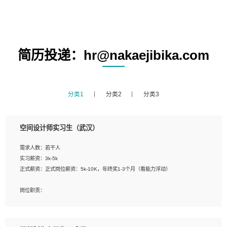
简历投递：hr@nakaejibika.com
分类1
分类2
分类3
空间设计师实习生（武汉）
需求人数：若干人
实习薪资：3k-5k
正式薪资：正式岗位薪资：5k-10K，年终奖1-3个月（看能力浮动）
岗位职责：
1、 沟通客户需求，分析其实施的可行性，辅助项目经理完成展示策划、设计；
2、 把握设计时间节点，控制设计进度，完成展示设计任务；
3、配合平面设计师完成项目最终的整体汇报方案；参与项目例会，项目完工总结报