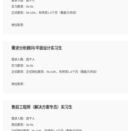
需求人数：若干人
1. 熟悉 Javascript, CSS, HTML, Vue, Git;
实习薪资：3k-5k
2. 熟悉前端常用框架, 能独立完成设计给予的 UI 效果;
正式薪资：5k-10K，年终奖1-3个月（看能力浮动）
3. 有良好的代码习惯, 低级错误出现频率低;
4. 具备优秀的沟通和协调能力，能承受比较大的工作压力;
岗位职责:
5. 自我驱动力强, 能自主学习新知识新技术, 并具有较强的自学能力;
1. 为企业客户提供软件技术服务。包括安装、升级、配置、调优、故障诊断等工
6. 了解前端设计及后端开发, 可快速和同事对接工作;
作；
7. 了解或熟悉 WebGL 及相关框架优先。
2. 在此基础上，并能为客户提供客户化技术支持方案，提升软件使用效率与价值。
需求分析顾问/平面设计实习生
任职要求:
需求人数：若干人
1. 计算机专业相关背景；
实习薪资：3k-5k
2. 自我学习和动手能力强，对操作系统、数据库有一定基础和兴趣；
正式薪资：正式岗位薪资：5k-10K，年终奖1-3个月（看能力浮动）
3.沟通能力强、有基础客户服务意识。
岗位职责：
1、 沟通客户需求，分析其实施的可行性，辅助项目经理完成展示策划、设计；
2、 把握设计时间节点，控制设计进度，完成展示设计任务；
3、配合平面设计师完成项目最终的整体汇报方案；参与项目例会，项目完工总结报
售前工程师（解决方案专员）实习生
告，设计项目文件管理和资料库维护；
4、 创新设计表现形式，优化流程、提高设计工作效率；
需求人数：若干人
5、 设计内容包括但不限于：展厅/博物馆/展馆的规划与空间设计，人机界面设计，
岗位薪资：3k-5k
标志及吉祥物设计，效果图后期处理等。
正式岗位薪资：5k-10K，年终奖1-3个月（看能力浮动）