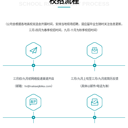
校招流程
SCHOOL RECRUIMENT PROCESS
（公司会根据各地高校双选会开展时间，安排当地现场招聘，请应届毕业生随时关注信息更新，
三月-四月为春季校招时间，九月-十月为秋季校招时间）
三月初/九月初网络投递渠道开启
三月/九月上旬至三月/九月底简历反馈
（邮箱：hr@nakaejibika.com）
（具体以邮件/电话为准）