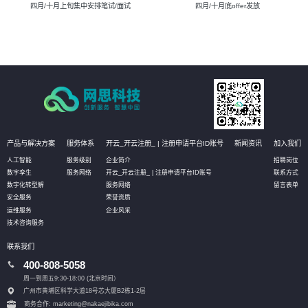
四月/十月上旬集中安排笔试/面试
四月/十月底offer发放
产品与解决方案
服务体系
开云_开云注册_ | 注册申请平台ID账号
新闻资讯
加入我们
人工智能
服务级别
企业简介
招聘岗位
数字孪生
服务网络
开云_开云注册_ | 注册申请平台ID账号
联系方式
数字化转型解
服务网络
留言表单
安全服务
荣誉资质
运维服务
企业风采
技术咨询服务
联系我们
400-808-5058
周一到周五9:30-18:00 (北京时间）
广州市黄埔区科学大道18号芯大厦B2栋1-2层
商务合作: marketing@nakaejibika.com