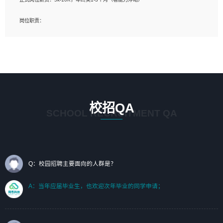
岗位要求：
岗位职责：
1、艺术设计类相关专业；（其中需求分析顾问不限专业）
1、完成主要工作：项目解决方案策划与编写，项目投标方案编写、项目申报方案编
2、热爱展览展示设计工作，熟悉行业动向，设计专业知识和产品专业知识；
写；
3、具有良好的人际沟通、准确判断客户需求并执行的能力、较强的团队合作能力和
2、人才队伍建设：完善SPL人才沉淀，积聚力量，为公司各省项目打单提供全面支
服务意识。
撑。
任职要求：
1. 熟悉 Javascript, CSS, HTML, Vue, Git;
校招QA
2. 熟悉 前端常用框架, 能独立完成设计给予的 UI 效果;
SCHOOL RECRUITMENT QA
3. 有良好的代码习惯, 低级错误出现频率低;
4. 具备优秀的沟通和协调能力，能承受比较大的工作压力;
5. 自我驱动力强, 能自主学习新知识新技术, 并具有较强的自学能力;
6. 了解前端设计及后端开发, 可快速和同事对接工作;
7. 了解或熟悉 WebGL 及相关框架优先。
Q：校园招聘主要面向的人群是？
（岗位人员专职于行业应用解决方案、项目申报方案、投标方案的策划编写）
A：当年应届毕业生，也欢迎次年毕业的同学申请；