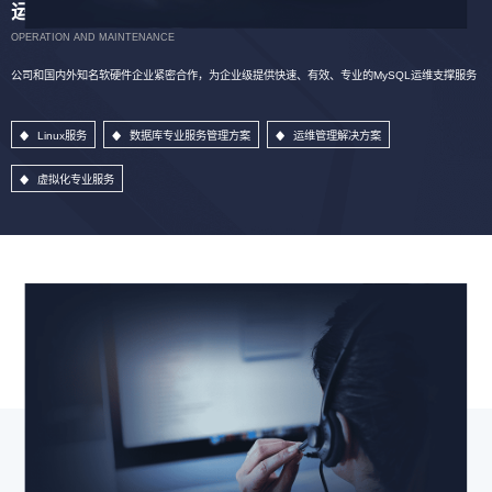
运维服务
OPERATION AND MAINTENANCE
公司和国内外知名软硬件企业紧密合作，为企业级提供快速、有效、专业的MySQL运维支撑服务
Linux服务
数据库专业服务管理方案
运维管理解决方案
虚拟化专业服务