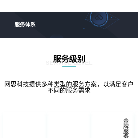
服务体系
服务级别
SERVICE LEVEL
网思科技提供多种类型的服务方案，以满足客户
不同的服务需求
金
牌
服
务