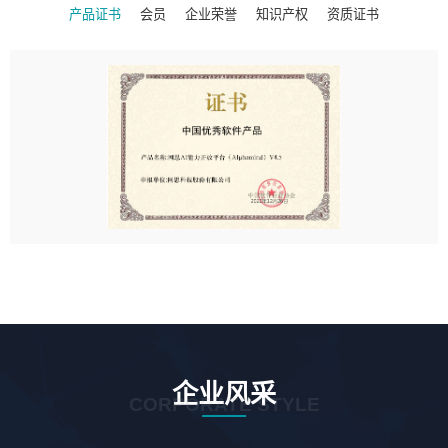
产品证书
会员
企业荣誉
知识产权
资质证书
企业风采
CORPORATE STYLE