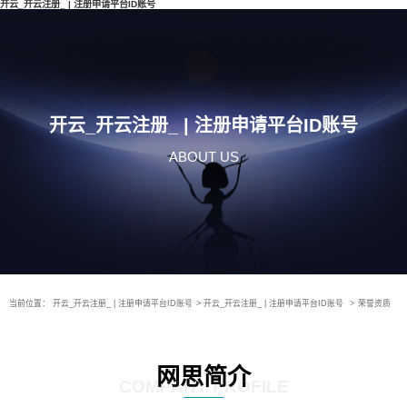
开云_开云注册_ | 注册申请平台ID账号
开云_开云注册_ | 注册申请平台ID账号
ABOUT US
当前位置：
开云_开云注册_ | 注册申请平台ID账号
>
开云_开云注册_ | 注册申请平台ID账号
>
荣誉资质
网思简介
COMPANY PROFILE