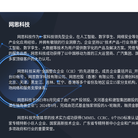
网思科技
网思科技作为一家科技领先型企业，在人工智能、数字孪生、网络安全等
产业化应用经验，并拥有敏锐的行业洞察力。企业坚持以“技术产品+行业场景
工智能、数字孪生、大数据等技术为用户提供数字化的产品及解决方案。凭借
的服务品质，网思科技成功获得了以中国移动为首的三大运营商、广汽集团、
多家顶级客户的大力认可。
网思科技采用“全国整合企业（CIE）”的先进理念，成员企业囊括开云_开云
台ID账号 、网思数字科技有限公司、网思控股（香港）有限公司、星云博创科
北京、天津、黑龙江、吉林、辽宁、香港等多个省份及地区设立15家分支机构
场网络和服务支撑体系。
网思科技于2023年8月完成了由广州产投领投、天河基金和建智集团跟投
潜在独角兽企业”；2024年9月，完成由范式基金独家领投的A+轮融资，融资
网思科技凭借雄厚的技术实力成功获得CMMI5、CCRC、6个ISO标准
家专精特新小巨人企业、国家高新技术企业、广东省专精特新中小企业和广州
多项政府和行业的重要荣誉。