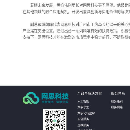
着眼未来发展，黄符伟副局长对网思科技寄予厚望。他鼓励
在其他领域的融合应用契机，开发出兼具创新与实用价值的解决
副总裁黄朝晖代表网思科技对广州市工信局长期以来的关心
产业摆在突出位置，通过出台一系列精准有效的扶持政策，积极
支持下，网思科技才能在激烈的市场竞争中稳步前行，不断取得
产品与解决方案
服务体系
人工智能
服务级别
数字孪生
服务网络
数字化转型解
安全服务
运维服务