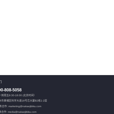
们
00-808-5058
到周五9:30-18:00 (北京时间）
州市黄埔区科学大道18号芯大厦B2栋1-2层
合作: marketing@nakaejibika.com
合作: media@nakaejibika.com