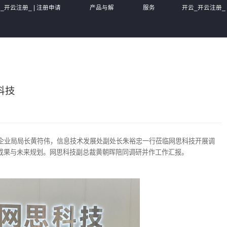
_开云注册_ | 注册申请
产品与解
服务
开云_开云注册_ 
ID账号
决方案
体系
平台ID账号
科技
小企业局局长黄符伟，信息技术发展处副处长朱裕忠一行莅临网思科技开展调
成果与未来规划。网思科技副总裁黄朝晖陪同调研并作工作汇报。