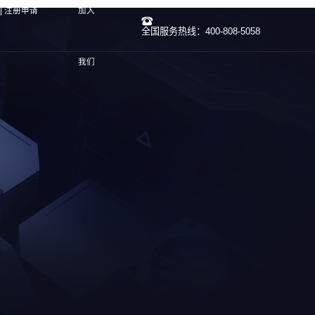
| 注册申请
加入
全国服务热线：400-808-5058
我们