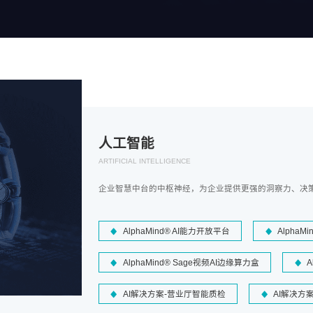
人工智能
ARTIFICIAL INTELLIGENCE
企业智慧中台的中枢神经，为企业提供更强的洞察力、决
AlphaMind® AI能力开放平台
AlphaM
AlphaMind® Sage视频AI边缘算力盒
A
AI解决方案-营业厅智能质检
AI解决方