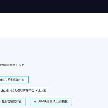
策力和流程优化能力
ind® AI视觉感知平台
lphaMind®大模型管理平台（MaaS)
案-客服营销案前置
AI解决方案-AI业务稽核