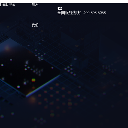
| 注册申请
加入
全国服务热线：400-808-5058
我们