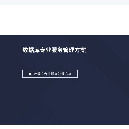
数据库专业服务管理方案
数据库专业服务管理方案